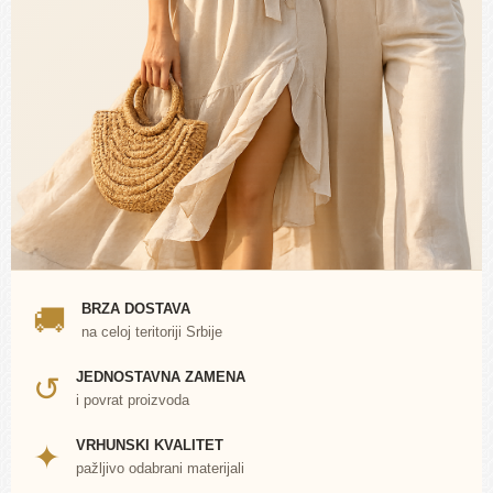
BRZA DOSTAVA
🚚
na celoj teritoriji Srbije
JEDNOSTAVNA ZAMENA
↺
i povrat proizvoda
VRHUNSKI KVALITET
✦
pažljivo odabrani materijali