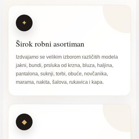
✦
Širok robni asortiman
Izdvajamo se velikim izborom različitih modela
jakni, bundi, prsluka od krzna, bluza, haljina,
pantalona, suknji, torbi, obuće, novčanika,
marama, nakita, šalova, rukavica i kapa.
◆