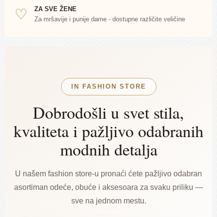
ZA SVE ŽENE
♡
Za mršavije i punije dame - dostupne različite veličine
IN FASHION STORE
Dobrodošli u svet stila,
kvaliteta i pažljivo odabranih
modnih detalja
U našem fashion store-u pronaći ćete pažljivo odabran
asortiman odeće, obuće i aksesoara za svaku priliku —
sve na jednom mestu.