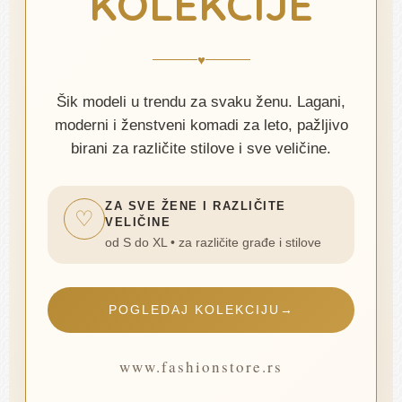
KOLEKCIJE
♥
Šik modeli u trendu za svaku ženu. Lagani,
moderni i ženstveni komadi za leto, pažljivo
birani za različite stilove i sve veličine.
ZA SVE ŽENE I RAZLIČITE
♡
VELIČINE
od S do XL • za različite građe i stilove
POGLEDAJ KOLEKCIJU
→
www.fashionstore.rs