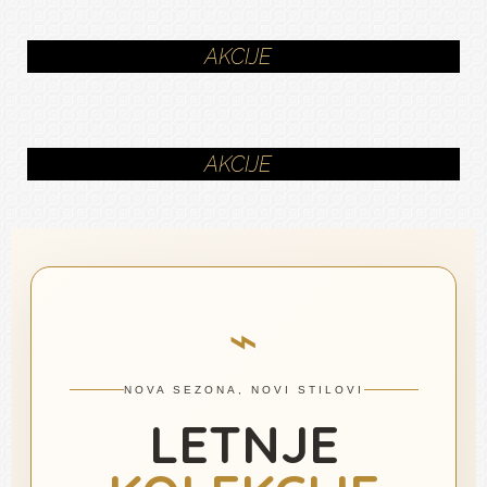
AKCIJE
AKCIJE
⌁
NOVA SEZONA, NOVI STILOVI
LETNJE