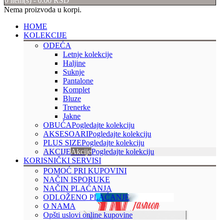
0 item(s)
-
0.00
RSD
Nema proizvoda u korpi.
HOME
KOLEKCIJE
ODEĆA
Letnje kolekcije
Haljine
Suknje
Pantalone
Komplet
Bluze
Trenerke
Jakne
OBUĆA
Pogledajte kolekciju
AKSESOARI
Pogledajte kolekciju
PLUS SIZE
Pogledajte kolekciju
AKCIJE
Akcije
Pogledajte kolekciju
KORISNIČKI SERVISI
POMOĆ PRI KUPOVINI
NAČIN ISPORUKE
NAČIN PLAĆANJA
ODLOŽENO PLAĆANJE
O NAMA
Opšti uslovi online kupovine