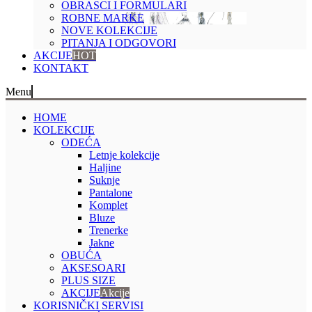
OBRASCI I FORMULARI
ROBNE MARKE
NOVE KOLEKCIJE
PITANJA I ODGOVORI
AKCIJE
HOT
KONTAKT
Menu
HOME
KOLEKCIJE
ODEĆA
Letnje kolekcije
Haljine
Suknje
Pantalone
Komplet
Bluze
Trenerke
Jakne
OBUĆA
AKSESOARI
PLUS SIZE
AKCIJE
Akcije
KORISNIČKI SERVISI