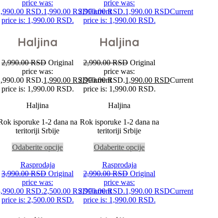
price was:
price was:
2,990.00 RSD.
1,990.00
RSD
2,990.00 RSD.
Current
1,990.00
RSD
Current
price is: 1,990.00 RSD.
price is: 1,990.00 RSD.
Haljina
Haljina
2,990.00
RSD
Original
2,990.00
RSD
Original
price was:
price was:
2,990.00 RSD.
1,990.00
RSD
2,990.00 RSD.
Current
1,990.00
RSD
Current
price is: 1,990.00 RSD.
price is: 1,990.00 RSD.
Haljina
Haljina
Rok isporuke 1-2 dana na
Rok isporuke 1-2 dana na
teritoriji Srbije
teritoriji Srbije
Odaberite opcije
Odaberite opcije
Rasprodaja
Rasprodaja
3,990.00
RSD
Original
2,990.00
RSD
Original
price was:
price was:
3,990.00 RSD.
2,500.00
RSD
2,990.00 RSD.
Current
1,990.00
RSD
Current
price is: 2,500.00 RSD.
price is: 1,990.00 RSD.