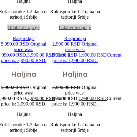
Haljina
Haljina
Rok isporuke 1-2 dana na
Rok isporuke 1-2 dana na
teritoriji Srbije
teritoriji Srbije
Odaberite opcije
Odaberite opcije
Rasprodaja
Rasprodaja
5,990.00
RSD
Original
2,990.00
RSD
Original
price was:
price was:
5,990.00 RSD.
3,990.00
RSD
2,990.00 RSD.
Current
1,990.00
RSD
Current
price is: 3,990.00 RSD.
price is: 1,990.00 RSD.
Haljina
Haljina
5,990.00
RSD
Original
2,990.00
RSD
Original
price was:
price was:
5,990.00 RSD.
3,990.00
RSD
2,990.00 RSD.
Current
1,990.00
RSD
Current
price is: 3,990.00 RSD.
price is: 1,990.00 RSD.
Haljina
Haljina
Rok isporuke 1-2 dana na
Rok isporuke 1-2 dana na
teritoriji Srbije
teritoriji Srbije