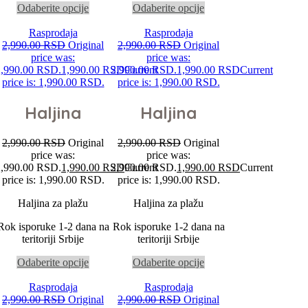
Odaberite opcije
Odaberite opcije
Rasprodaja
Rasprodaja
2,990.00
RSD
Original
2,990.00
RSD
Original
price was:
price was:
2,990.00 RSD.
1,990.00
RSD
2,990.00 RSD.
Current
1,990.00
RSD
Current
price is: 1,990.00 RSD.
price is: 1,990.00 RSD.
Haljina
Haljina
2,990.00
RSD
Original
2,990.00
RSD
Original
price was:
price was:
2,990.00 RSD.
1,990.00
RSD
2,990.00 RSD.
Current
1,990.00
RSD
Current
price is: 1,990.00 RSD.
price is: 1,990.00 RSD.
Haljina za plažu
Haljina za plažu
Rok isporuke 1-2 dana na
Rok isporuke 1-2 dana na
teritoriji Srbije
teritoriji Srbije
Odaberite opcije
Odaberite opcije
Rasprodaja
Rasprodaja
2,990.00
RSD
Original
2,990.00
RSD
Original