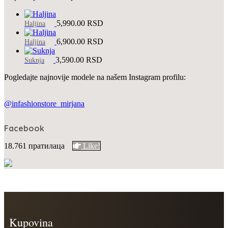
5,990.00
RSD
Haljina
6,900.00
RSD
Haljina
3,590.00
RSD
Suknja
Pogledajte najnovije modele na našem Instagram profilu:
@infashionstore_mirjana
Facebook
18.761 пратилаца
Like!