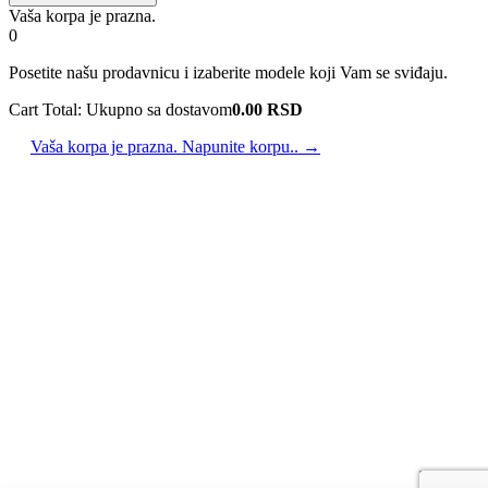
Vaša korpa je prazna.
0
Posetite našu prodavnicu i izaberite modele koji Vam se sviđaju.
Cart Total:
Ukupno sa dostavom
0.00
RSD
Vaša korpa je prazna. Napunite korpu.. →