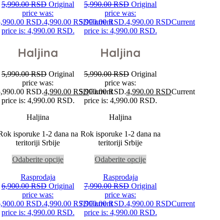
5,990.00
RSD
Original
5,990.00
RSD
Original
price was:
price was:
5,990.00 RSD.
4,990.00
RSD
5,990.00 RSD.
Current
4,990.00
RSD
Current
price is: 4,990.00 RSD.
price is: 4,990.00 RSD.
Haljina
Haljina
5,990.00
RSD
Original
5,990.00
RSD
Original
price was:
price was:
5,990.00 RSD.
4,990.00
RSD
5,990.00 RSD.
Current
4,990.00
RSD
Current
price is: 4,990.00 RSD.
price is: 4,990.00 RSD.
Haljina
Haljina
Rok isporuke 1-2 dana na
Rok isporuke 1-2 dana na
teritoriji Srbije
teritoriji Srbije
Odaberite opcije
Odaberite opcije
Rasprodaja
Rasprodaja
6,900.00
RSD
Original
7,990.00
RSD
Original
price was:
price was:
6,900.00 RSD.
4,990.00
RSD
7,990.00 RSD.
Current
4,990.00
RSD
Current
price is: 4,990.00 RSD.
price is: 4,990.00 RSD.