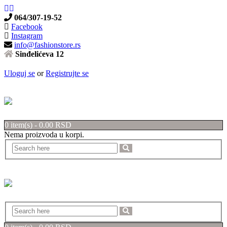
064/307-19-52
Facebook
Instagram
info@fashionstore.rs
Sinđelićeva 12
Uloguj se
or
Registrujte se
0 item(s)
-
0.00
RSD
Nema proizvoda u korpi.