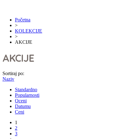
Početna
>
KOLEKCIJE
>
AKCIJE
AKCIJE
Sortiraj po:
Naziv
Standardno
Popularnosti
Oceni
Datumu
Ceni
1
2
3