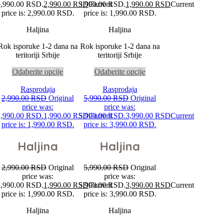
5,990.00 RSD.
2,990.00
RSD
3,990.00 RSD.
Current
1,990.00
RSD
Current
price is: 2,990.00 RSD.
price is: 1,990.00 RSD.
Haljina
Haljina
Rok isporuke 1-2 dana na
Rok isporuke 1-2 dana na
teritoriji Srbije
teritoriji Srbije
Odaberite opcije
Odaberite opcije
Rasprodaja
Rasprodaja
2,990.00
RSD
Original
5,990.00
RSD
Original
price was:
price was:
2,990.00 RSD.
1,990.00
RSD
5,990.00 RSD.
Current
3,990.00
RSD
Current
price is: 1,990.00 RSD.
price is: 3,990.00 RSD.
Haljina
Haljina
2,990.00
RSD
Original
5,990.00
RSD
Original
price was:
price was:
2,990.00 RSD.
1,990.00
RSD
5,990.00 RSD.
Current
3,990.00
RSD
Current
price is: 1,990.00 RSD.
price is: 3,990.00 RSD.
Haljina
Haljina