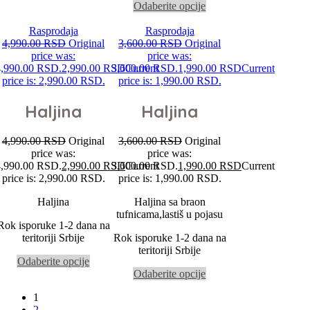
Odaberite opcije
Rasprodaja
Rasprodaja
4,990.00
RSD
Original
3,600.00
RSD
Original
price was:
price was:
4,990.00 RSD.
2,990.00
RSD
3,600.00 RSD.
Current
1,990.00
RSD
Current
price is: 2,990.00 RSD.
price is: 1,990.00 RSD.
Haljina
Haljina
4,990.00
RSD
Original
3,600.00
RSD
Original
price was:
price was:
4,990.00 RSD.
2,990.00
RSD
3,600.00 RSD.
Current
1,990.00
RSD
Current
price is: 2,990.00 RSD.
price is: 1,990.00 RSD.
Haljina
Haljina sa braon
tufnicama,lastiš u pojasu
Rok isporuke 1-2 dana na
teritoriji Srbije
Rok isporuke 1-2 dana na
teritoriji Srbije
Odaberite opcije
Odaberite opcije
1
2