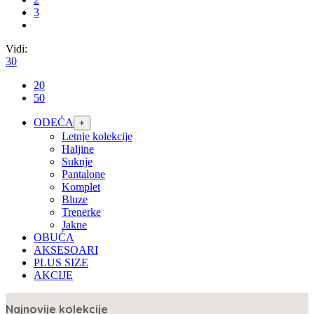
3
Vidi:
30
20
50
ODEĆA
+
Letnje kolekcije
Haljine
Suknje
Pantalone
Komplet
Bluze
Trenerke
Jakne
OBUĆA
AKSESOARI
PLUS SIZE
AKCIJE
Najnovije kolekcije