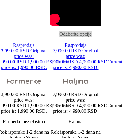
Odaberite opcije
Rasprodaja
Rasprodaja
3,990.00
RSD
Original
7,990.00
RSD
Original
price was:
price was:
3,990.00 RSD.
1,990.00
RSD
7,990.00 RSD.
Current
4,990.00
RSD
Current
price is: 1,990.00 RSD.
price is: 4,990.00 RSD.
Farmerke
Haljina
3,990.00
RSD
Original
7,990.00
RSD
Original
price was:
price was:
3,990.00 RSD.
1,990.00
RSD
7,990.00 RSD.
Current
4,990.00
RSD
Current
price is: 1,990.00 RSD.
price is: 4,990.00 RSD.
Farmerke bez elastina
Haljina
Rok isporuke 1-2 dana na
Rok isporuke 1-2 dana na
teritoriji Srbije
teritoriji Srbije