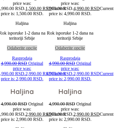
price was:
price was:
2,990.00 RSD.
1,500.00
RSD
7,990.00 RSD.
Current
4,990.00
RSD
Current
price is: 1,500.00 RSD.
price is: 4,990.00 RSD.
Haljina
Haljina
Rok isporuke 1-2 dana na
Rok isporuke 1-2 dana na
teritoriji Srbije
teritoriji Srbije
Odaberite opcije
Odaberite opcije
Rasprodaja
Rasprodaja
4,990.00
RSD
Original
4,990.00
RSD
Original
price was:
price was:
4,990.00 RSD.
2,990.00
RSD
4,990.00 RSD.
Current
2,990.00
RSD
Current
price is: 2,990.00 RSD.
price is: 2,990.00 RSD.
Haljina
Haljina
4,990.00
RSD
Original
4,990.00
RSD
Original
price was:
price was:
4,990.00 RSD.
2,990.00
RSD
4,990.00 RSD.
Current
2,990.00
RSD
Current
price is: 2,990.00 RSD.
price is: 2,990.00 RSD.