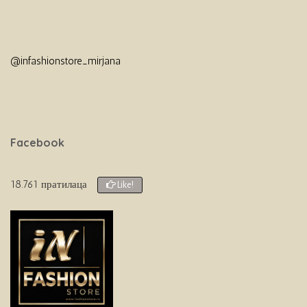
@infashionstore_mirjana
Facebook
18.761 пратилаца
Like!