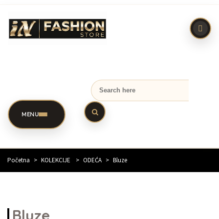
MENU
Početna
>
KOLEKCIJE
>
ODEĆA
>
Bluze
Bluze