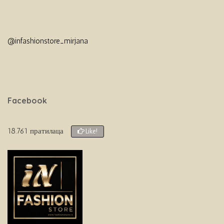
@infashionstore_mirjana
Facebook
18.761 пратилаца
Like!