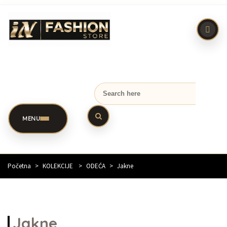
MENU
Početna
>
KOLEKCIJE
>
ODEĆA
>
Jakne
Jakne