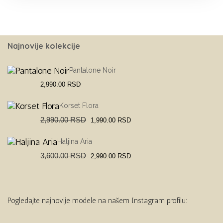
Najnovije kolekcije
Pantalone Noir
2,990.00
RSD
Korset Flora
Original
Current
2,990.00
RSD
1,990.00
RSD
price
price
was:
is:
2,990.00 RSD.
1,990.00 RSD.
Haljina Aria
Original
Current
3,600.00
RSD
2,990.00
RSD
price
price
was:
is:
3,600.00 RSD.
2,990.00 RSD.
Pogledajte najnovije modele na našem Instagram profilu: