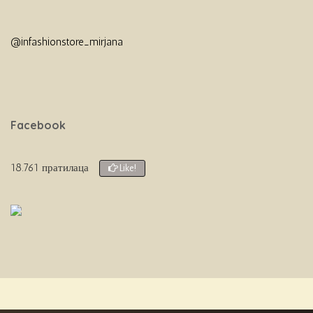
@infashionstore_mirjana
Facebook
18.761 пратилаца
Like!