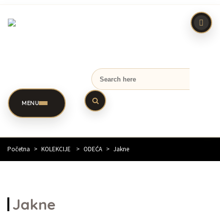
MENU
Početna
>
KOLEKCIJE
>
ODEĆA
>
Jakne
Jakne