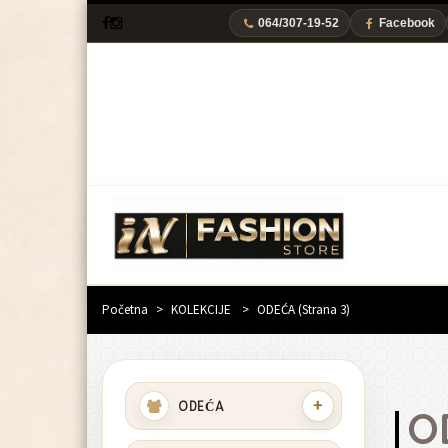
064/307-19-52
Facebook
Početna
>
KOLEKCIJE
>
ODEĆA
(Strana 3)
+
ODEĆA
O