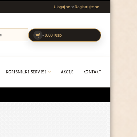
or
Uloguj se
Registrujte se
0.00
-
RSD
KORISNIČKI SERVISI
AKCIJE
KONTAKT