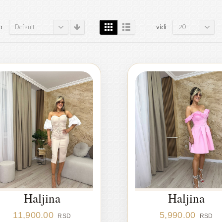
Default
20
o:
vidi:
Haljina
Haljina
11,900.00
5,990.00
RSD
RSD