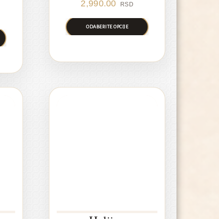
2,990.00
RSD
rrent
ice
ODABERITE OPCIJE
:
990.00 RSD.