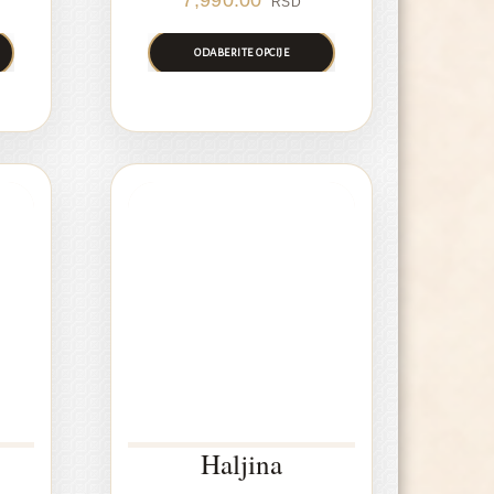
7,990.00
RSD
ODABERITE OPCIJE
Haljina