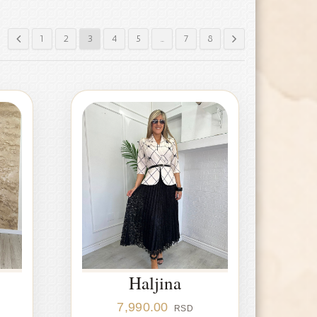
1
2
3
4
5
…
7
8
Haljina
7,990.00
RSD