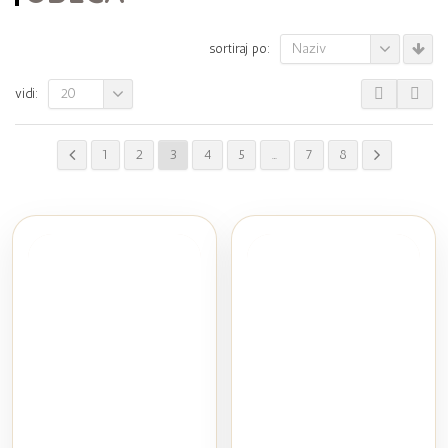
Naziv
sortiraj po:
20
vidi:
1
2
3
4
5
…
7
8