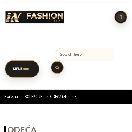
MENU
Početna
>
KOLEKCIJE
>
ODEĆA
(Strana 3)
ODEĆA