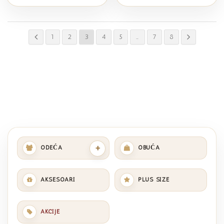
1
2
3
4
5
…
7
8
+
ODEĆA
OBUĆA
AKSESOARI
PLUS SIZE
AKCIJE