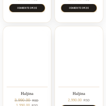
ODABERITE OPCIJE
ODABERITE OPCIJE
RASPRODAJA
Haljina
Haljina
3,990.00
2,990.00
RSD
RSD
Original
Current
1,990.00
RSD