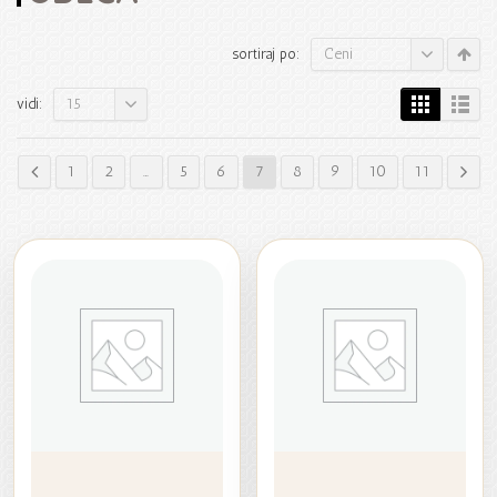
Ceni
sortiraj po:
15
vidi:
1
2
…
5
6
7
8
9
10
11