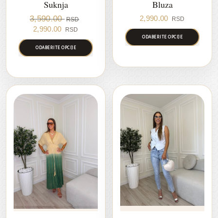
Suknja
Bluza
3,590.00
2,990.00
RSD
RSD
Original
Current
2,990.00
RSD
price
price
ODABERITE OPCIJE
was:
is:
ODABERITE OPCIJE
3,590.00 RSD.
2,990.00 RSD.