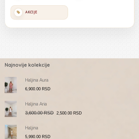
AKCIJE
Najnovije kolekcije
Haljina Aura
6,900.00
RSD
Haljina Aria
Original
Current
3,600.00
RSD
2,500.00
RSD
price
price
was:
is:
3,600.00 RSD.
2,500.00 RSD.
Haljina
5,990.00
RSD