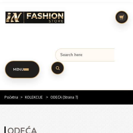
MENU
Početna
>
KOLEKCIJE
>
ODEĆA
(Strana 7)
ODEĆA