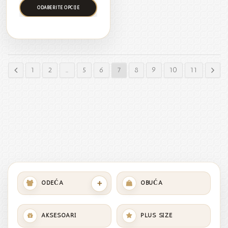
ODABERITE OPCIJE
1
2
…
5
6
7
8
9
10
11
+
ODEĆA
OBUĆA
AKSESOARI
PLUS SIZE