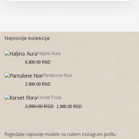
Najnovije kolekcije
Haljina Aura
6,900.00
RSD
Pantalone Noir
2,990.00
RSD
Korset Flora
Original
Current
2,990.00
RSD
1,990.00
RSD
price
price
was:
is:
2,990.00 RSD.
1,990.00 RSD.
Pogledajte najnovije modele na našem Instagram profilu: