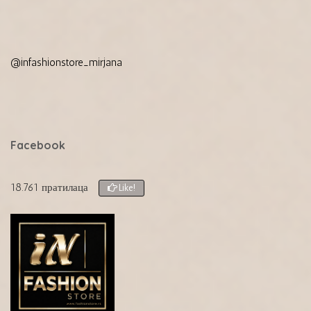
@infashionstore_mirjana
Facebook
18.761 пратилаца
Like!