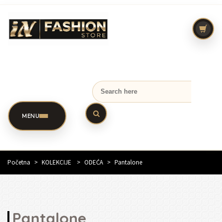
MENU
Početna
>
KOLEKCIJE
>
ODEĆA
>
Pantalone
Pantalone