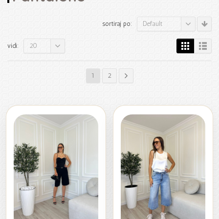
Default
sortiraj po:
20
vidi:
1
2