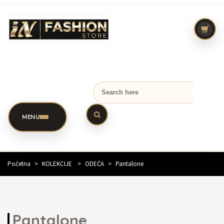
MENU
Početna
>
KOLEKCIJE
>
ODEĆA
>
Pantalone
Pantalone