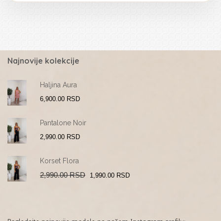
Najnovije kolekcije
Haljina Aura
6,900.00
RSD
Pantalone Noir
2,990.00
RSD
Korset Flora
Original
Current
2,990.00
RSD
1,990.00
RSD
price
price
was:
is:
2,990.00 RSD.
1,990.00 RSD.