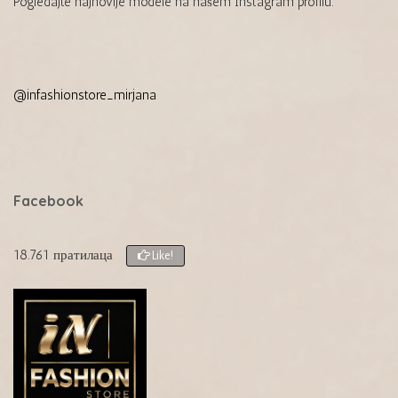
Pogledajte najnovije modele na našem Instagram profilu:
@infashionstore_mirjana
Facebook
18.761 пратилаца
Like!