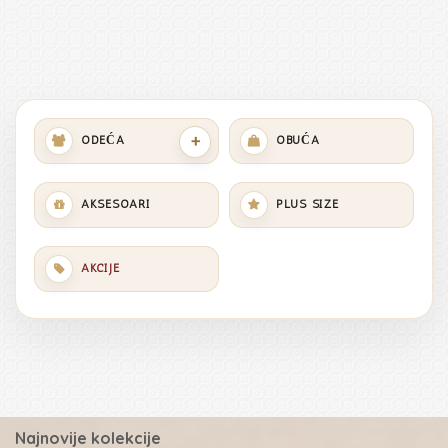
+
ODEĆA
OBUĆA
AKSESOARI
PLUS SIZE
AKCIJE
Najnovije kolekcije