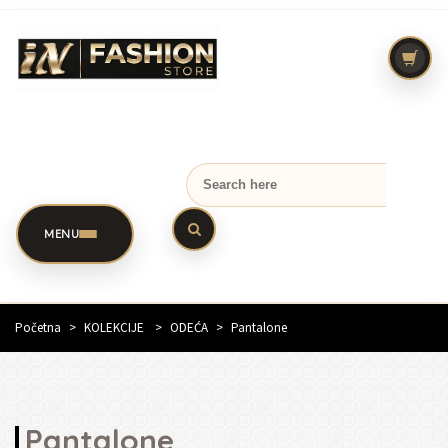
MENU
Početna
>
KOLEKCIJE
>
ODEĆA
>
Pantalone
Pantalone