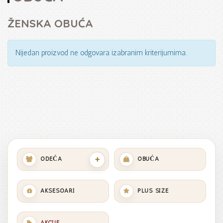
ŽENSKA OBUĆA
Nijedan proizvod ne odgovara izabranim kriterijumima.
+
ODEĆA
OBUĆA
AKSESOARI
PLUS SIZE
AKCIJE