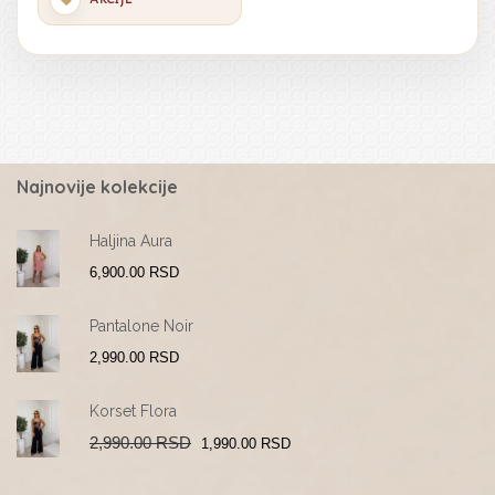
Najnovije kolekcije
Haljina Aura
6,900.00
RSD
Pantalone Noir
2,990.00
RSD
Korset Flora
Original
Current
2,990.00
RSD
1,990.00
RSD
price
price
was:
is:
2,990.00 RSD.
1,990.00 RSD.