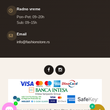
Radno vreme
Pon–Pet: 09–20h
Sub: 09–15h
Email
info@fashionstore.rs
Open
0
chaty
2