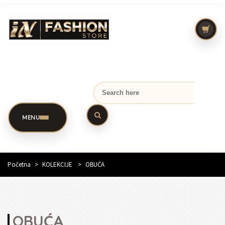
MENU
Početna
>
KOLEKCIJE
>
OBUĆA
OBUĆA