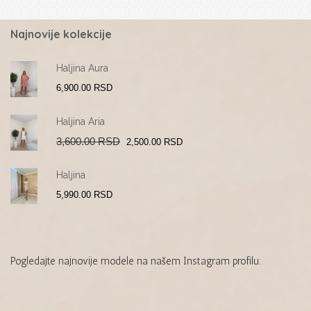
Najnovije kolekcije
Haljina Aura
6,900.00
RSD
Haljina Aria
Original
Current
3,600.00
RSD
2,500.00
RSD
price
price
was:
is:
3,600.00 RSD.
2,500.00 RSD.
Haljina
5,990.00
RSD
Pogledajte najnovije modele na našem Instagram profilu: