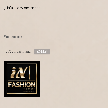
@infashionstore_mirjana
Facebook
18.765 пратилаца
Like!