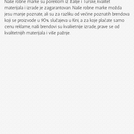
Naše robne marke su poreklom iz Italije i Turske, kvalitet
materijala i izrade je zagarantovan. Naše robne marke možda
jesu manje poznate, ali su za razliku od većine poznatih brendova
koji se proizvode u 90% slučajeva u Kini, a za koje plaćate samo
cenu reklame, naši brendovi su kvaliietnije izrade, prave se od
kvalitetnijih materijala i više pažnje.