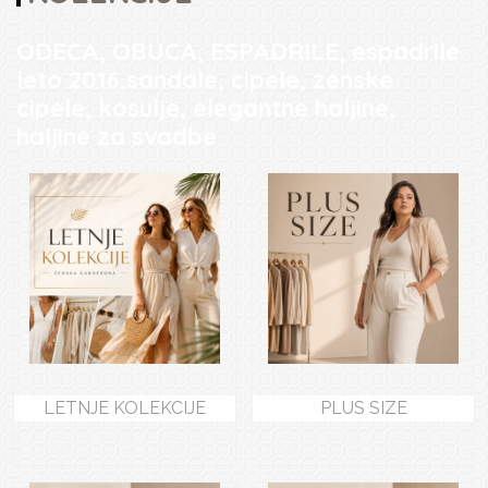
ODECA, OBUCA, ESPADRILE, espadrile
leto 2016,sandale, cipele, zenske
cipele, kosulje, elegantne haljine,
haljine za svadbe
LETNJE KOLEKCIJE
PLUS SIZE