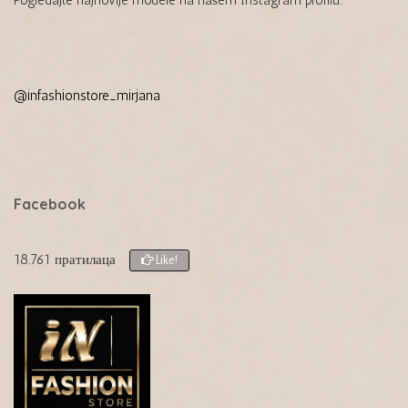
@infashionstore_mirjana
Facebook
18.761 пратилаца
Like!