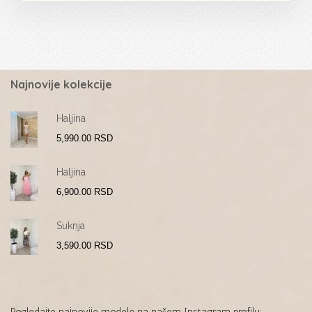
Najnovije kolekcije
Haljina
5,990.00
RSD
Haljina
6,900.00
RSD
Suknja
3,590.00
RSD
Pogledajte najnovije modele na našem Instagram profilu: