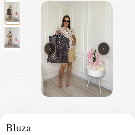
‹
›
Bluza