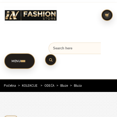
MENU
Početna
>
KOLEKCIJE
>
ODEĆA
>
Bluze
>
Bluza