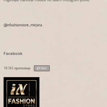
@infashionstore_mirjana
Facebook
18.765 пратилаца
Like!