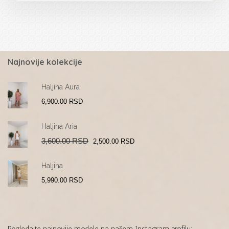
Najnovije kolekcije
Haljina Aura
6,900.00
RSD
Haljina Aria
Original
Current
3,600.00
RSD
2,500.00
RSD
price
price
was:
is:
3,600.00 RSD.
2,500.00 RSD.
Haljina
5,990.00
RSD
Pogledajte najnovije modele na našem Instagram profilu: