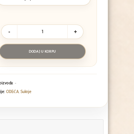
Suknja
količina
DODAJ U KORPU
roizvoda:
-
ije:
ODEĆA
,
Suknje