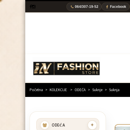
064/307-19-52
Facebook
Početna
>
KOLEKCIJE
>
ODEĆA
>
Suknje
>
Suknja
+
ODEĆA