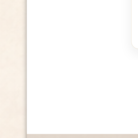
5,990.00
RSD
ODABERITE OPCIJE