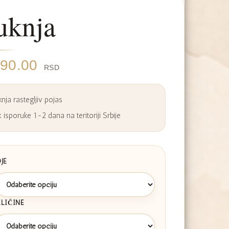
uknja
990.00
RSD
nja rastegljiv pojas
 isporuke 1-2 dana na teritoriji Srbije
JE
ELIČINE