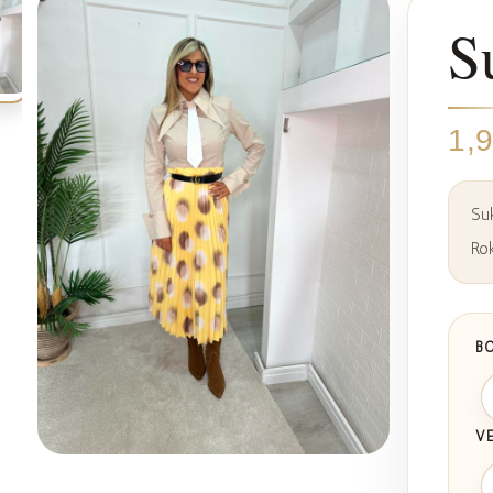
S
1,
Suk
Rok
BO
V