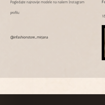
F
Pogledajte najnovije modele na našem Instagram
profilu:
18
@infashionstore_mirjana