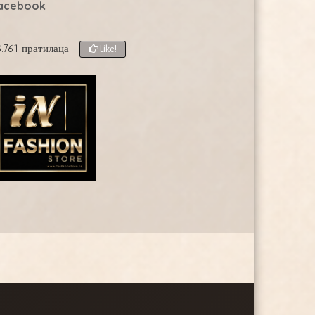
acebook
.761 пратилаца
Like!