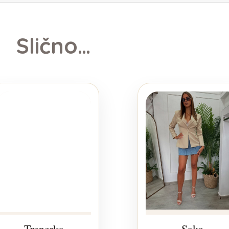
Slično
Trenerka
Sako