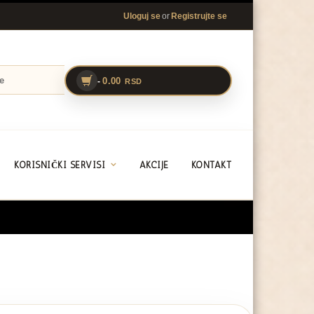
or
Uloguj se
Registrujte se
0.00
-
RSD
KORISNIČKI SERVISI
AKCIJE
KONTAKT