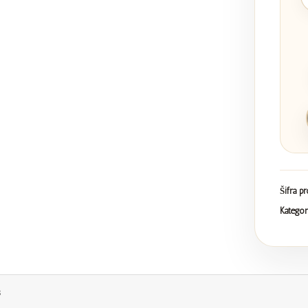
Šifra p
Kategor
s