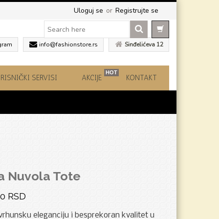
Uloguj se
or
Registrujte se
gram
info@fashionstore.rs
Sinđelićeva 12
HOT
RISNIČKI SERVISI
AKCIJE
KONTAKT
a Nuvola Tote
00
RSD
vrhunsku eleganciju i besprekoran kvalitet u