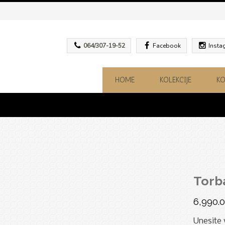
064/307-19-52
Facebook
Insta
HOME
KOLEKCIJE
KO
Torb
6,990.
Unesite 