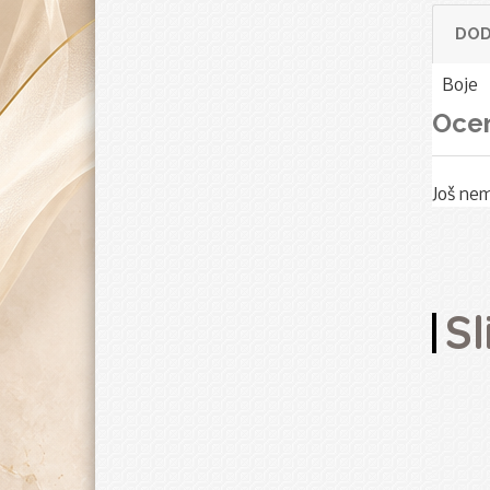
DOD
Boje
Oce
Još ne
Sl