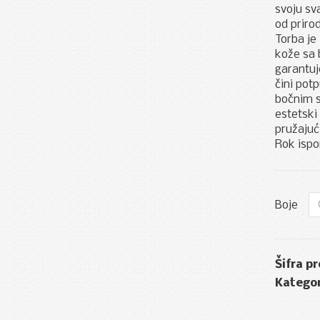
svoju sv
od priro
Torba je
kože sa 
garantuj
čini pot
bočnim s
estetski 
pružajuć
Rok ispor
Boje
Šifra p
Kategor