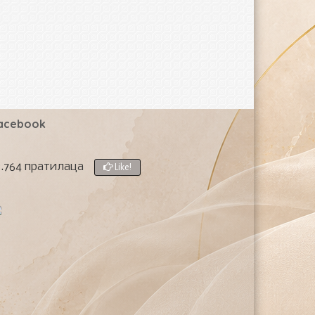
acebook
8.764 пратилаца
Like!