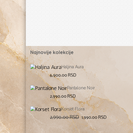
Najnovije kolekcije
Haljina Aura
6,900.00
RSD
Pantalone Noir
2,990.00
RSD
Korset Flora
Original
Current
2,990.00
RSD
1,990.00
RSD
price
price
was:
is:
2,990.00 RSD.
1,990.00 RS