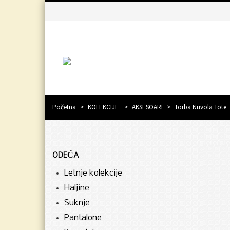
Početna
>
KOLEKCIJE
>
AKSESOARI
>
Torba Nuvola Tote
ODEĆA
Letnje kolekcije
Haljine
Suknje
Pantalone