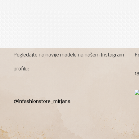
F
Pogledajte najnovije modele na našem Instagram
profilu:
1
@infashionstore_mirjana
D.