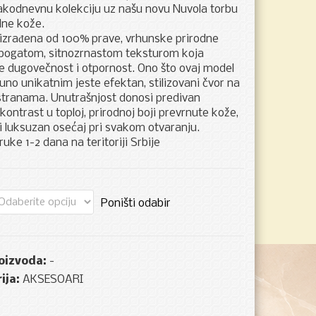
akodnevnu kolekciju uz našu novu Nuvola torbu
dne kože.
 izrađena od 100% prave, vrhunske prirodne
bogatom, sitnozrnastom teksturom koja
e dugovečnost i otpornost. Ono što ovaj model
puno unikatnim jeste efektan, stilizovani čvor na
tranama. Unutrašnjost donosi predivan
kontrast u toploj, prirodnoj boji prevrnute kože,
i luksuzan osećaj pri svakom otvaranju.
uke 1-2 dana na teritoriji Srbije
Poništi odabir
roizvoda:
-
ija:
AKSESOARI