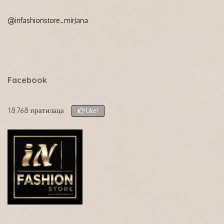
@infashionstore_mirjana
Facebook
18.768 пратилаца
Like!