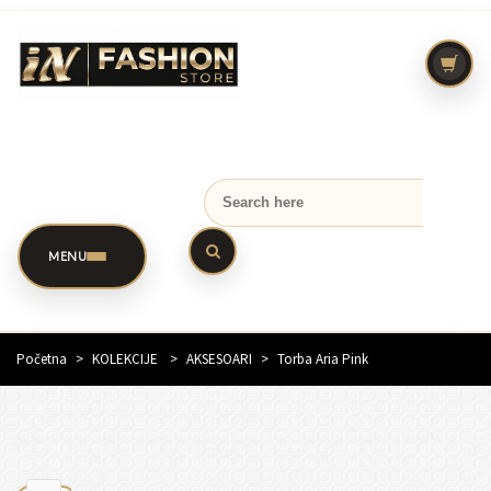
MENU
Početna
>
KOLEKCIJE
>
AKSESOARI
>
Torba Aria Pink