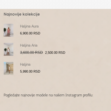
Najnovije kolekcije
Haljina Aura
6,900.00
RSD
Haljina Aria
Original
Current
3,600.00
RSD
2,500.00
RSD
price
price
was:
is:
3,600.00 RSD.
2,500.00 RSD.
Haljina
5,990.00
RSD
Pogledajte najnovije modele na našem Instagram profilu: